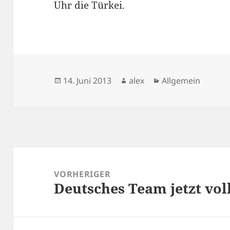
Uhr die Türkei.
Veröffentlicht
Autor
Kategorien
14. Juni 2013
alex
Allgemein
am
Beitragsnavigation
VORHERIGER
Deutsches Team jetzt vo
Vorheriger
Beitrag: