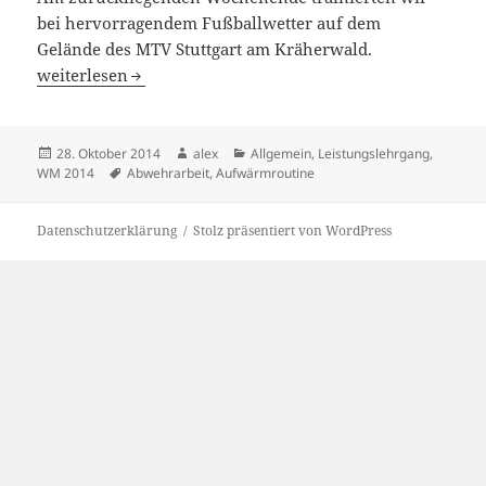
bei hervorragendem Fußballwetter auf dem
Gelände des MTV Stuttgart am Kräherwald.
Letzte Kurve vor der Zielgeraden
weiterlesen
Veröffentlicht
Autor
Kategorien
28. Oktober 2014
alex
Allgemein
,
Leistungslehrgang
,
am
Schlagwörter
WM 2014
Abwehrarbeit
,
Aufwärmroutine
Datenschutzerklärung
Stolz präsentiert von WordPress