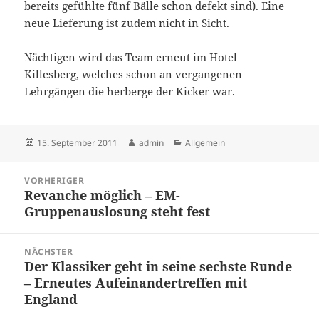
bereits gefühlte fünf Bälle schon defekt sind). Eine
neue Lieferung ist zudem nicht in Sicht.
Nächtigen wird das Team erneut im Hotel
Killesberg, welches schon an vergangenen
Lehrgängen die herberge der Kicker war.
Veröffentlicht
Autor
Kategorien
15. September 2011
admin
Allgemein
am
Beitragsnavigation
VORHERIGER
Revanche möglich – EM-
Vorheriger
Gruppenauslosung steht fest
Beitrag:
NÄCHSTER
Der Klassiker geht in seine sechste Runde
Nächster
– Erneutes Aufeinandertreffen mit
Beitrag:
England