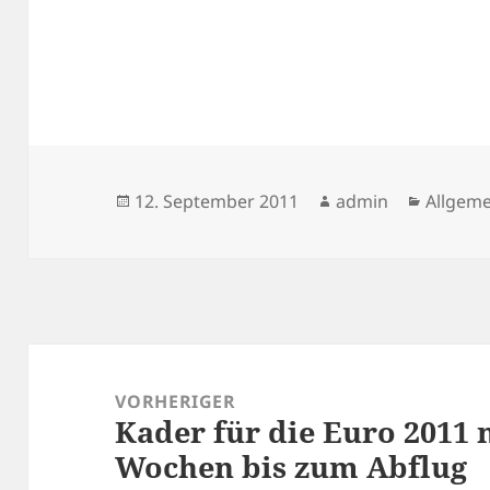
Veröffentlicht
Autor
Kategor
12. September 2011
admin
Allgeme
am
Beitragsnavigation
VORHERIGER
Kader für die Euro 2011 
Vorheriger
Wochen bis zum Abflug
Beitrag: