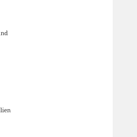
and
lien