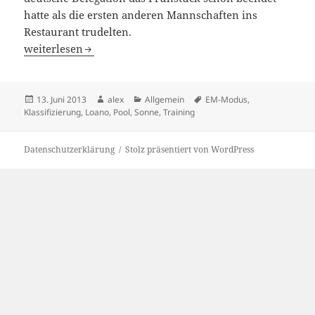
hatte als die ersten anderen Mannschaften ins
Restaurant trudelten.
Deutsches Team jetzt voll im EM-Modus
weiterlesen
Veröffentlicht
Autor
Kategorien
Schlagwörter
13. Juni 2013
alex
Allgemein
EM-Modus
,
am
Klassifizierung
,
Loano
,
Pool
,
Sonne
,
Training
Datenschutzerklärung
Stolz präsentiert von WordPress