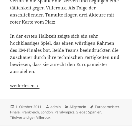
verloren die Spanier die Nerven und begingen eine
tätlichkeit gegen Villeroux. Als Folge der
anschließenden Tumulte flogen drei Akteure mit
roter Karte vom Platz.
In der ersten Halbzeit zeigte sich ein sehr
hochklassiges Spiel, das einen würdigen Rahmen
des EM-Finales bot. Beide Teams beeindruckten die
Zuschauer durch ihre technischen Fertigkeiten und
bewiesen, dass sie zurecht den Europameister
ausspielten.
Frankreich verteidigt den Europameistertitel erfolgreich
weiterlesen
Veröffentlicht
Autor
Kategorien
Schlagwörter
1. Oktober 2011
admin
Allgemein
Europameister
,
am
Finale
,
Frankreich
,
London
,
Paralympics
,
Sieger
,
Spanien
,
Titelverteidiger
,
Villeroux