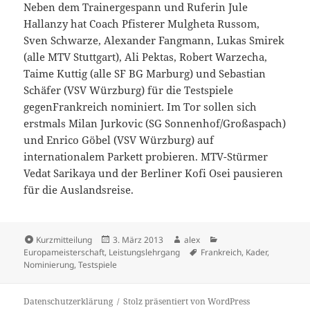
Neben dem Trainergespann und Ruferin Jule
Hallanzy hat Coach Pfisterer Mulgheta Russom,
Sven Schwarze, Alexander Fangmann, Lukas Smirek
(alle MTV Stuttgart), Ali Pektas, Robert Warzecha,
Taime Kuttig (alle SF BG Marburg) und Sebastian
Schäfer (VSV Würzburg) für die Testspiele
gegenFrankreich nominiert. Im Tor sollen sich
erstmals Milan Jurkovic (SG Sonnenhof/Großaspach)
und Enrico Göbel (VSV Würzburg) auf
internationalem Parkett probieren. MTV-Stürmer
Vedat Sarikaya und der Berliner Kofi Osei pausieren
für die Auslandsreise.
Format
Veröffentlicht
Autor
Kategorien
Kurzmitteilung
3. März 2013
alex
am
Schlagwörter
Europameisterschaft
,
Leistungslehrgang
Frankreich
,
Kader
,
Nominierung
,
Testspiele
Datenschutzerklärung
Stolz präsentiert von WordPress