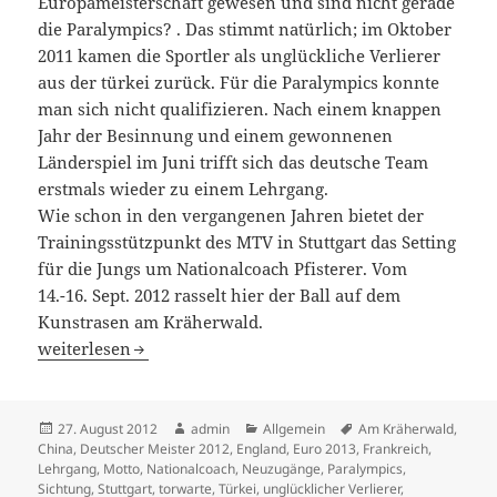
Europameisterschaft gewesen und sind nicht gerade
die Paralympics? . Das stimmt natürlich; im Oktober
2011 kamen die Sportler als unglückliche Verlierer
aus der türkei zurück. Für die Paralympics konnte
man sich nicht qualifizieren. Nach einem knappen
Jahr der Besinnung und einem gewonnenen
Länderspiel im Juni trifft sich das deutsche Team
erstmals wieder zu einem Lehrgang.
Wie schon in den vergangenen Jahren bietet der
Trainingsstützpunkt des MTV in Stuttgart das Setting
für die Jungs um Nationalcoach Pfisterer. Vom
14.-16. Sept. 2012 rasselt hier der Ball auf dem
Kunstrasen am Kräherwald.
„Wir greifen wieder an!“ – Erster Lehrgang auf dem neu
weiterlesen
Veröffentlicht
Autor
Kategorien
Schlagwörter
27. August 2012
admin
Allgemein
Am Kräherwald
,
am
China
,
Deutscher Meister 2012
,
England
,
Euro 2013
,
Frankreich
,
Lehrgang
,
Motto
,
Nationalcoach
,
Neuzugänge
,
Paralympics
,
Sichtung
,
Stuttgart
,
torwarte
,
Türkei
,
unglücklicher Verlierer
,