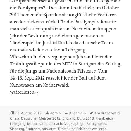
Europameisterschaft gewesen und sind nicht gerade
die Paralympics? . Das stimmt natürlich; im Oktober
2011 kamen die Sportler als unglückliche Verlierer
aus der türkei zurück. Für die Paralympics konnte
man sich nicht qualifizieren. Nach einem knappen
Jahr der Besinnung und einem gewonnenen
Länderspiel im Juni trifft sich das deutsche Team
erstmals wieder zu einem Lehrgang.
Wie schon in den vergangenen Jahren bietet der
Trainingsstützpunkt des MTV in Stuttgart das Setting
für die Jungs um Nationalcoach Pfisterer. Vom
14.-16. Sept. 2012 rasselt hier der Ball auf dem
Kunstrasen am Kräherwald.
„Wir greifen wieder an!“ – Erster Lehrgang auf dem neu
weiterlesen
Veröffentlicht
Autor
Kategorien
Schlagwörter
27. August 2012
admin
Allgemein
Am Kräherwald
,
am
China
,
Deutscher Meister 2012
,
England
,
Euro 2013
,
Frankreich
,
Lehrgang
,
Motto
,
Nationalcoach
,
Neuzugänge
,
Paralympics
,
Sichtung
,
Stuttgart
,
torwarte
,
Türkei
,
unglücklicher Verlierer
,