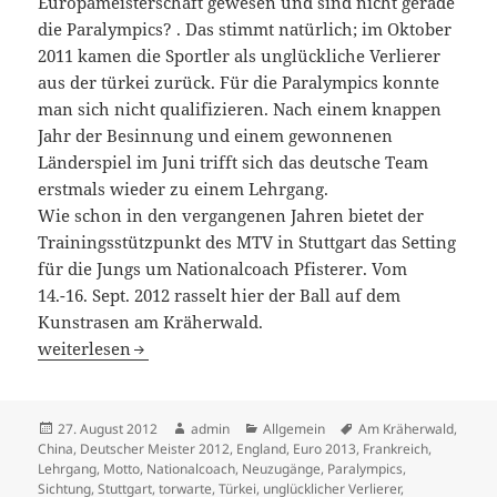
Europameisterschaft gewesen und sind nicht gerade
die Paralympics? . Das stimmt natürlich; im Oktober
2011 kamen die Sportler als unglückliche Verlierer
aus der türkei zurück. Für die Paralympics konnte
man sich nicht qualifizieren. Nach einem knappen
Jahr der Besinnung und einem gewonnenen
Länderspiel im Juni trifft sich das deutsche Team
erstmals wieder zu einem Lehrgang.
Wie schon in den vergangenen Jahren bietet der
Trainingsstützpunkt des MTV in Stuttgart das Setting
für die Jungs um Nationalcoach Pfisterer. Vom
14.-16. Sept. 2012 rasselt hier der Ball auf dem
Kunstrasen am Kräherwald.
„Wir greifen wieder an!“ – Erster Lehrgang auf dem neu
weiterlesen
Veröffentlicht
Autor
Kategorien
Schlagwörter
27. August 2012
admin
Allgemein
Am Kräherwald
,
am
China
,
Deutscher Meister 2012
,
England
,
Euro 2013
,
Frankreich
,
Lehrgang
,
Motto
,
Nationalcoach
,
Neuzugänge
,
Paralympics
,
Sichtung
,
Stuttgart
,
torwarte
,
Türkei
,
unglücklicher Verlierer
,